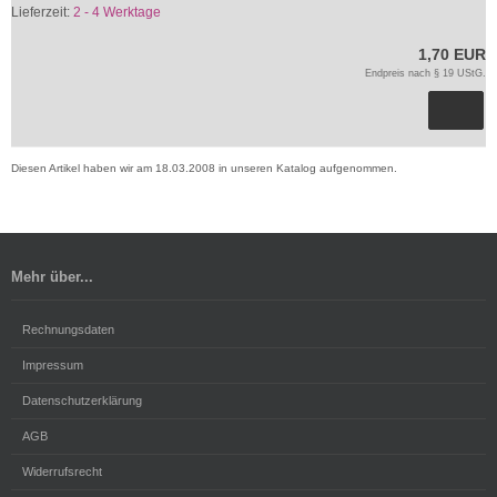
Lieferzeit:
2 - 4 Werktage
1,70 EUR
Endpreis nach § 19 UStG.
Diesen Artikel haben wir am 18.03.2008 in unseren Katalog aufgenommen.
Mehr über...
Rechnungsdaten
Impressum
Datenschutzerklärung
AGB
Widerrufsrecht