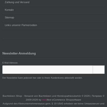
Zahlung und Versand
Kontakt
Sitemap
Links unserer Partnerseiten
Newsletter-Anmeldung
E-Mail-Adresse:
Der Newsletter kann jederzeit hier oder in Ihrem Kundenkonto abbestellt werden.
Bachblüten Shop - Versand von Bachblüten und Homöopathiezubehör © 2026 | Template ©
2009-2026 by
mod
ified eCommerce Shopsoftware
Aufgrund des Kleinunternehmerstatus gem. § 19 UStG erheben wir keine Umsatzsteuer und