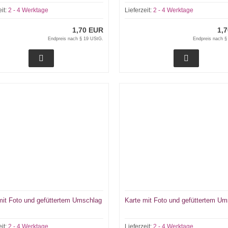
eit:
2 - 4 Werktage
Lieferzeit:
2 - 4 Werktage
1,70 EUR
1,
Endpreis nach § 19 UStG.
Endpreis nach §
mit Foto und gefüttertem Umschlag
Karte mit Foto und gefüttertem U
eit:
2 - 4 Werktage
Lieferzeit:
2 - 4 Werktage