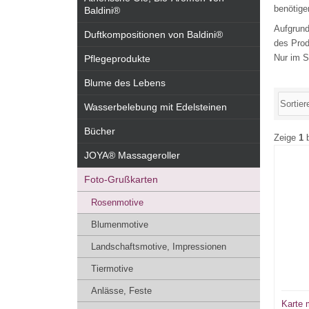
benötige
Baldini®
Aufgrund
Duftkompositionen von Baldini®
des Prod
Nur im S
Pflegeprodukte
Blume des Lebens
Wasserbelebung mit Edelsteinen
Bücher
Zeige
1
JOYA® Massageroller
Foto-Grußkarten
Rosenmotive
Blumenmotive
Landschaftsmotive, Impressionen
Tiermotive
Anlässe, Feste
Karte 