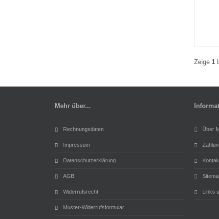
Zeige
1
Mehr über...
Informa
Rechnungsdaten
Über M
Impressum
Zahlun
Datenschutzerklärung
Kontak
AGB
Sitema
Widerrufsrecht
Links 
Muster-Widerrufsformular