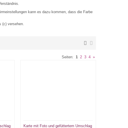
Verständnis.
schirmeinstellungen kann es dazu kommen, dass die Farbe
s (c) versehen.
Seiten:
1
2
3
4
»
mschlag
Karte mit Foto und gefüttertem Umschlag