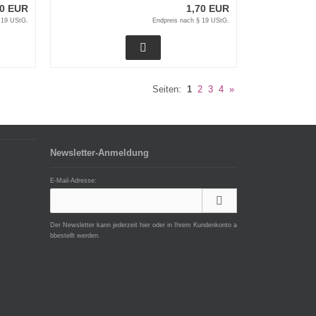
70 EUR
1,70 EUR
 19 UStG.
Endpreis nach § 19 UStG.
Seiten:
1
2
3
4
»
Newsletter-Anmeldung
E-Mail-Adresse:
Der Newsletter kann jederzeit hier oder in Ihrem Kundenkonto a
bbestellt werden.