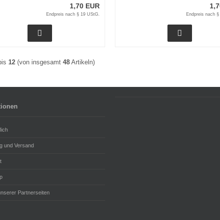
1,70 EUR
1,
Endpreis nach § 19 UStG.
Endpreis nach §
bis
12
(von insgesamt
48
Artikeln)
tionen
ich
g und Versand
t
p
unserer Partnerseiten