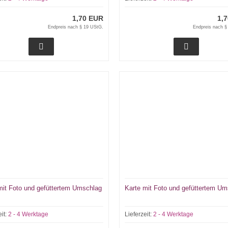
1,70 EUR
1,
Endpreis nach § 19 UStG.
Endpreis nach §
mit Foto und gefüttertem Umschlag
Karte mit Foto und gefüttertem U
eit:
2 - 4 Werktage
Lieferzeit:
2 - 4 Werktage