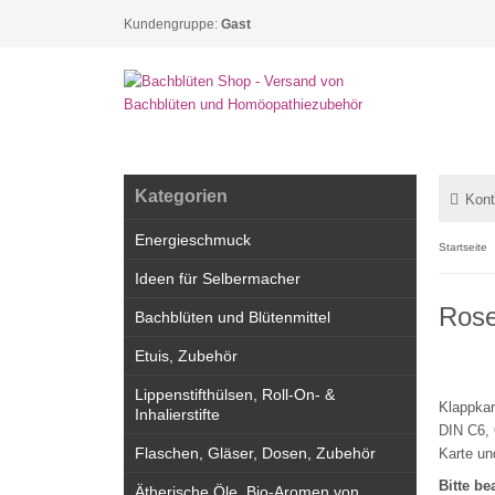
Kundengruppe:
Gast
Kategorien
Kont
Energieschmuck
Startseite
Ideen für Selbermacher
Ros
Bachblüten und Blütenmittel
Etuis, Zubehör
Lippenstifthülsen, Roll-On- &
Klappkar
Inhalierstifte
DIN C6, 
Flaschen, Gläser, Dosen, Zubehör
Karte u
Bitte b
Ätherische Öle, Bio-Aromen von