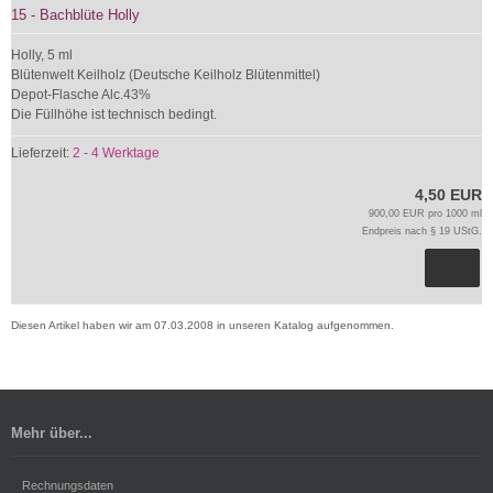
15 - Bachblüte Holly
Holly, 5 ml
Blütenwelt Keilholz (Deutsche Keilholz Blütenmittel)
Depot-Flasche Alc.43%
Die Füllhöhe ist technisch bedingt.
Lieferzeit:
2 - 4 Werktage
4,50 EUR
900,00 EUR pro 1000 ml
Endpreis nach § 19 UStG.
Diesen Artikel haben wir am 07.03.2008 in unseren Katalog aufgenommen.
Mehr über...
Rechnungsdaten