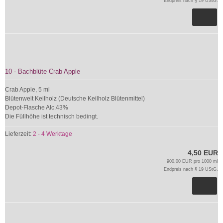
Endpreis nach § 19 UStG.
10 - Bachblüte Crab Apple
Crab Apple, 5 ml
Blütenwelt Keilholz (Deutsche Keilholz Blütenmittel)
Depot-Flasche Alc.43%
Die Füllhöhe ist technisch bedingt.
Lieferzeit:
2 - 4 Werktage
4,50 EUR
900,00 EUR pro 1000 ml
Endpreis nach § 19 UStG.