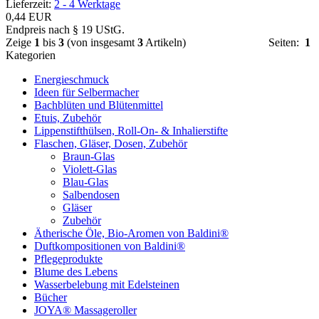
Lieferzeit:
2 - 4 Werktage
0,44 EUR
Endpreis nach § 19 UStG.
Zeige
1
bis
3
(von insgesamt
3
Artikeln)
Seiten:
1
Kategorien
Energieschmuck
Ideen für Selbermacher
Bachblüten und Blütenmittel
Etuis, Zubehör
Lippenstifthülsen, Roll-On- & Inhalierstifte
Flaschen, Gläser, Dosen, Zubehör
Braun-Glas
Violett-Glas
Blau-Glas
Salbendosen
Gläser
Zubehör
Ätherische Öle, Bio-Aromen von Baldini®
Duftkompositionen von Baldini®
Pflegeprodukte
Blume des Lebens
Wasserbelebung mit Edelsteinen
Bücher
JOYA® Massageroller