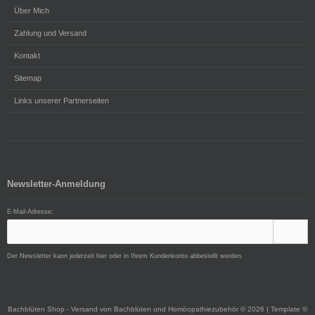
Über Mich
Zahlung und Versand
Kontakt
Sitemap
Links unserer Partnerseiten
Newsletter-Anmeldung
E-Mail-Adresse:
Der Newsletter kann jederzeit hier oder in Ihrem Kundenkonto abbestellt werden.
Bachblüten Shop - Versand von Bachblüten und Homöopathiezubehör © 2026 | Template ©