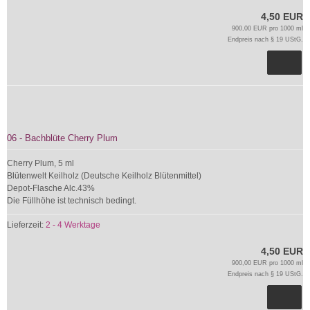
4,50 EUR
900,00 EUR pro 1000 ml
Endpreis nach § 19 UStG.
06 - Bachblüte Cherry Plum
Cherry Plum, 5 ml
Blütenwelt Keilholz (Deutsche Keilholz Blütenmittel)
Depot-Flasche Alc.43%
Die Füllhöhe ist technisch bedingt.
Lieferzeit:
2 - 4 Werktage
4,50 EUR
900,00 EUR pro 1000 ml
Endpreis nach § 19 UStG.