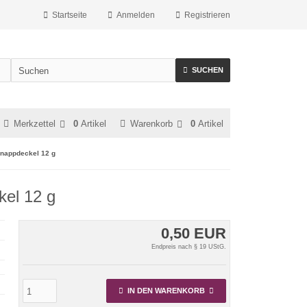
Startseite
Anmelden
Registrieren
SUCHEN
Merkzettel
0
Artikel
Warenkorb
0
Artikel
hnappdeckel 12 g
kel 12 g
0,50 EUR
Endpreis nach § 19 UStG.
IN DEN WARENKORB