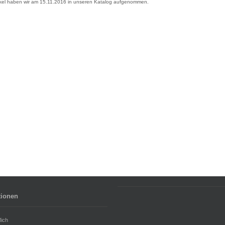
ikel haben wir am 15.11.2016 in unseren Katalog aufgenommen.
tionen
ich