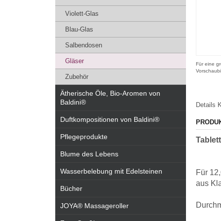
Violett-Glas
Blau-Glas
Salbendosen
Gläser
Für eine gr
Vorschaubi
Zubehör
Ätherische Öle, Bio-Aromen von
Baldini®
Details
K
Duftkompositionen von Baldini®
PRODU
Pflegeprodukte
Tablet
Blume des Lebens
Wasserbelebung mit Edelsteinen
Für 12,
aus Kl
Bücher
Durchm
JOYA® Massageroller