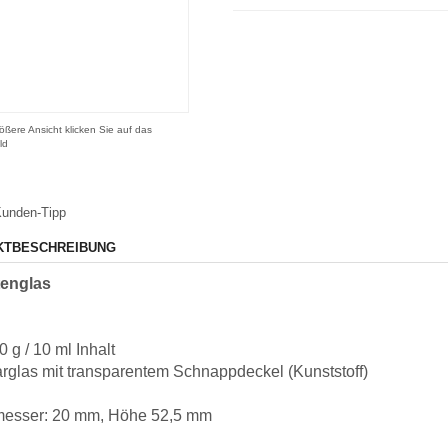
ößere Ansicht klicken Sie auf das
ld
unden-Tipp
KTBESCHREIBUNG
tenglas
0 g / 10 ml Inhalt
arglas mit transparentem Schnappdeckel (Kunststoff)
esser: 20 mm, Höhe 52,5 mm