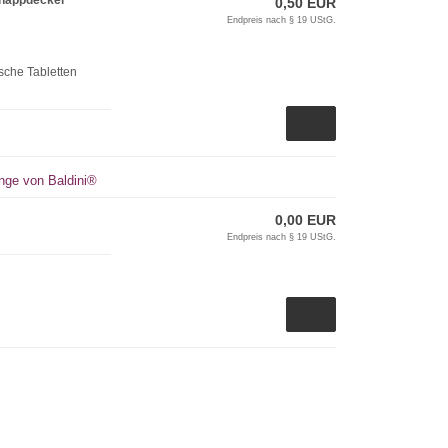
hnappdeckel
0,50 EUR
Endpreis nach § 19 UStG.
sche Tabletten
ange von Baldini®
0,00 EUR
Endpreis nach § 19 UStG.