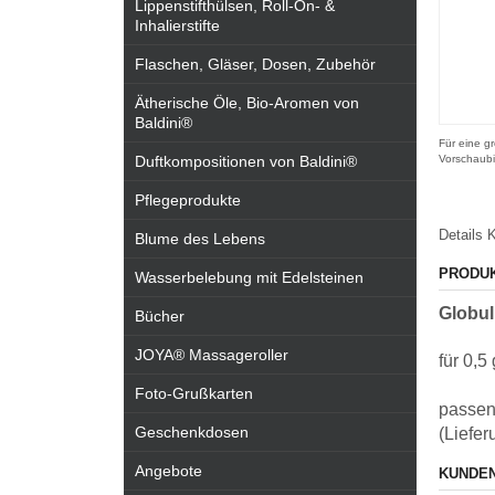
Lippenstifthülsen, Roll-On- &
Inhalierstifte
Flaschen, Gläser, Dosen, Zubehör
Ätherische Öle, Bio-Aromen von
Baldini®
Für eine gr
Duftkompositionen von Baldini®
Vorschaubi
Pflegeprodukte
Details
K
Blume des Lebens
PRODU
Wasserbelebung mit Edelsteinen
Globul
Bücher
JOYA® Massageroller
für 0,5
Foto-Grußkarten
passend
Geschenkdosen
(Liefer
Angebote
KUNDEN