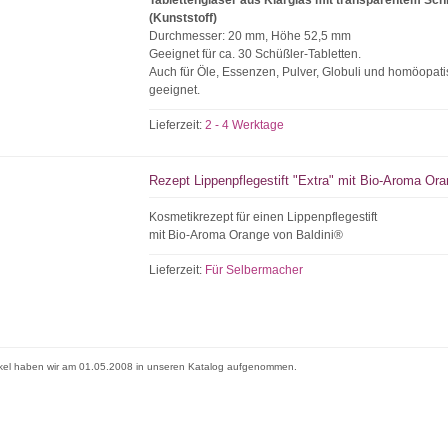
Tablettengläser aus Klarglas mit transparentem Sc
(Kunststoff)
Durchmesser: 20 mm, Höhe 52,5 mm
Geeignet für ca. 30 Schüßler-Tabletten.
Auch für Öle, Essenzen, Pulver, Globuli und homöopati
geeignet.
Lieferzeit:
2 - 4 Werktage
Rezept Lippenpflegestift "Extra" mit Bio-Aroma Or
Kosmetikrezept für einen Lippenpflegestift
mit Bio-Aroma Orange von Baldini®
Lieferzeit:
Für Selbermacher
ikel haben wir am 01.05.2008 in unseren Katalog aufgenommen.