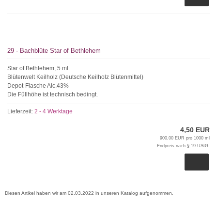
29 - Bachblüte Star of Bethlehem
Star of Bethlehem, 5 ml
Blütenwelt Keilholz (Deutsche Keilholz Blütenmittel)
Depot-Flasche Alc.43%
Die Füllhöhe ist technisch bedingt.
Lieferzeit:
2 - 4 Werktage
4,50 EUR
900,00 EUR pro 1000 ml
Endpreis nach § 19 UStG.
Diesen Artikel haben wir am 02.03.2022 in unseren Katalog aufgenommen.