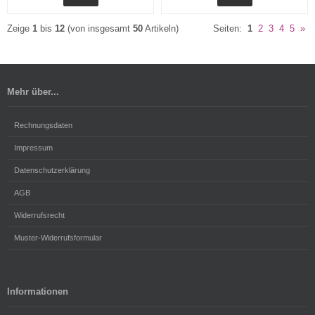
Zeige
1
bis
12
(von insgesamt
50
Artikeln)
Seiten:
1
2
3
4
5
»
Mehr über...
Rechnungsdaten
Impressum
Datenschutzerklärung
AGB
Widerrufsrecht
Muster-Widerrufsformular
Informationen