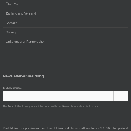
Über Mich
Zahlung und Versand
Kontakt
Sitemap
Links unserer Partnerseiten
Newsletter-Anmeldung
E-Mail-Adresse:
Der Newsletter kann jederzeit hier oder in Ihrem Kundenkonto abbestellt werden.
Bachblüten Shop - Versand von Bachblüten und Homöopathiezubehör © 2026 | Template ©