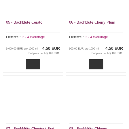
05 - Bachblüte Cerato
06 - Bachblüte Cherry Plum
Lieferzeit:
2 - 4 Werktage
Lieferzeit:
2 - 4 Werktage
4,50 EUR
4,50 EUR
9.000,00 EUR pro 1000 ml
900,00 EUR pro 1000 ml
Endpreis nach § 19 UStG.
Endpreis nach § 19 UStG.
07 - Bachblüte Chestnut Bud
08 - Bachblüte Chicory