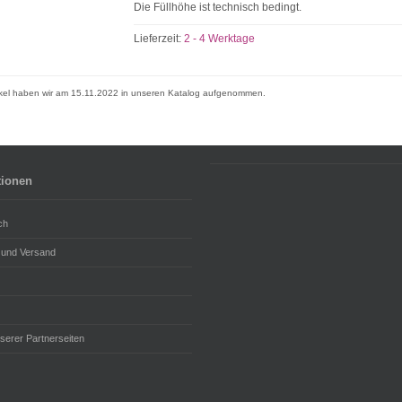
Die Füllhöhe ist technisch bedingt.
Lieferzeit:
2 - 4 Werktage
ikel haben wir am 15.11.2022 in unseren Katalog aufgenommen.
tionen
ch
 und Versand
serer Partnerseiten