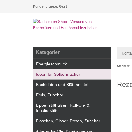
Kundengruppe:
Gast
Kategorien
Konta
Energieschmuck
Startseite
Ideen für Selbermacher
Reze
Bachblüten und Blütenmittel
Etuis, Zubehör
Lippenstifthülsen, Roll-On- &
Inhalierstifte
Flaschen, Gläser, Dosen, Zubehör
Ätherische Öle, Bio-Aromen von