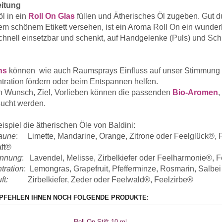
itung
l in ein
Roll On Glas
füllen und Ätherisches Öl zugeben. Gut 
nem schönem Etikett versehen, ist ein Aroma Roll On ein wunde
 schnell einsetzbar und schenkt, auf Handgelenke (Puls) und Sc
ns
können wie auch Raumsprays Einfluss auf unser Stimmung 
tration fördern oder beim Entspannen helfen.
h Wunsch, Ziel, Vorlieben können die passenden
Bio-Aromen
,
ucht werden.
spiel die ätherischen Öle von Baldini:
aune
: Limette, Mandarine, Orange, Zitrone oder Feelglück®, F
aft®
annung
: Lavendel, Melisse, Zirbelkiefer oder Feelharmonie®, 
tration
: Lemongras, Grapefruit, Pfefferminze, Rosmarin, Salbei
ft:
Zirbelkiefer, Zeder oder Feelwald®, Feelzirbe®
PFEHLEN IHNEN NOCH FOLGENDE PRODUKTE:
Roll-On-Stift 10 ml