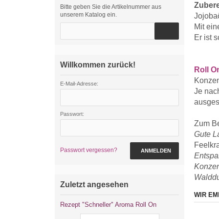
Zubere
Bitte geben Sie die Artikelnummer aus
unserem Katalog ein.
Jojobaö
Mit ei
Er ist
Willkommen zurück!
Roll O
Konzen
E-Mail-Adresse:
Je nac
ausges
Passwort:
Zum Bei
Gute L
Feelkr
Passwort vergessen?
ANMELDEN
Entsp
Konzen
Walddu
Zuletzt angesehen
WIR EM
Rezept "Schneller" Aroma Roll On