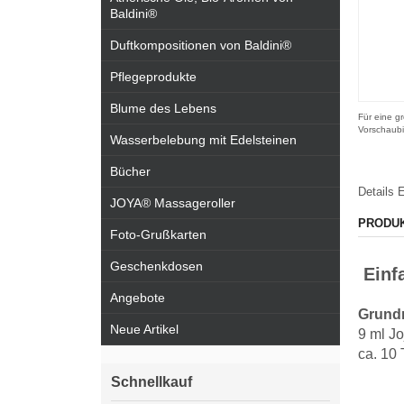
Baldini®
Duftkompositionen von Baldini®
Pflegeprodukte
Blume des Lebens
Für eine gr
Vorschaubi
Wasserbelebung mit Edelsteinen
Bücher
Details
E
JOYA® Massageroller
PRODU
Foto-Grußkarten
Geschenkdosen
Einfa
Angebote
Grundm
Neue Artikel
9 ml J
ca. 10 
Schnellkauf