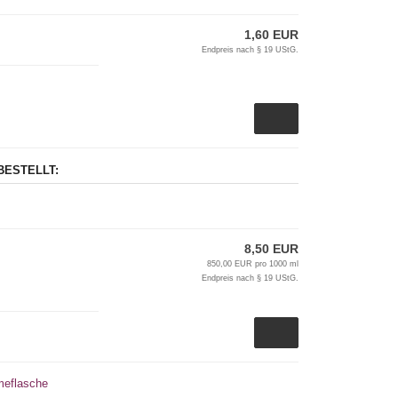
1,60 EUR
z
Endpreis nach § 19 UStG.
BESTELLT:
8,50 EUR
850,00 EUR pro 1000 ml
Endpreis nach § 19 UStG.
meflasche