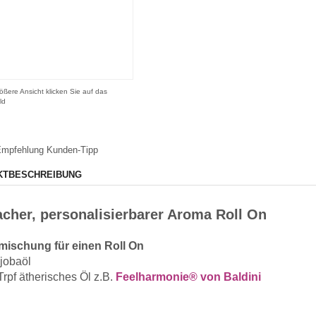
ößere Ansicht klicken Sie auf das
ld
mpfehlung
Kunden-Tipp
KTBESCHREIBUNG
cher, personalisierbarer Aroma Roll On
ischung für einen Roll On
ojobaöl
Trpf ätherisches Öl z.B.
Feelharmonie® von Baldini