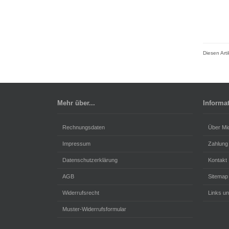
Diesen Art
Mehr über...
Informa
Rechnungsdaten
Über Mi
Impressum
Zahlung
Datenschutzerklärung
Kontakt
AGB
Sitemap
Widerrufsrecht
Links un
Muster-Widerrufsformular