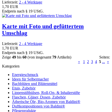
Lieferzeit:
2 - 4 Werktage
1,70 EUR
Endpreis nach § 19 UStG.
Karte mit Foto und gefüttertem
Umschlag
Lieferzeit:
2 - 4 Werktage
1,70 EUR
Endpreis nach § 19 UStG.
Zeige
49
bis
60
(von insgesamt
79
Artikeln)
Seiten:
«
1
2
3
4
5
...
»
Kategorien
Energieschmuck
Ideen für Selbermacher
Bachblüten und Blütenmittel
Etuis, Zubehör
Lippenstifthülsen, Roll-On- & Inhalierstifte
Flaschen, Gläser, Dosen, Zubehör
Ätherische Öle, Bio-Aromen von Baldini®
Duftkompositionen von Baldini®
Pflegeprodukte