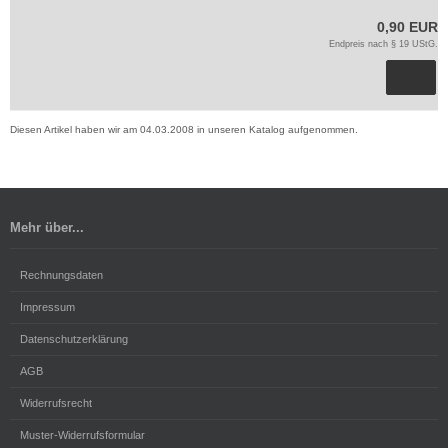
0,90 EUR
Endpreis nach § 19 UStG.
Diesen Artikel haben wir am 04.03.2008 in unseren Katalog aufgenommen.
Mehr über...
Rechnungsdaten
Impressum
Datenschutzerklärung
AGB
Widerrufsrecht
Muster-Widerrufsformular