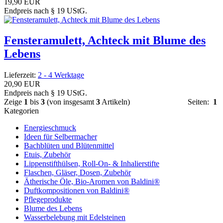
19,90 EUR
Endpreis nach § 19 UStG.
Fensteramulett, Achteck mit Blume des
Lebens
Lieferzeit:
2 - 4 Werktage
20,90 EUR
Endpreis nach § 19 UStG.
Zeige
1
bis
3
(von insgesamt
3
Artikeln)
Seiten:
1
Kategorien
Energieschmuck
Ideen für Selbermacher
Bachblüten und Blütenmittel
Etuis, Zubehör
Lippenstifthülsen, Roll-On- & Inhalierstifte
Flaschen, Gläser, Dosen, Zubehör
Ätherische Öle, Bio-Aromen von Baldini®
Duftkompositionen von Baldini®
Pflegeprodukte
Blume des Lebens
Wasserbelebung mit Edelsteinen